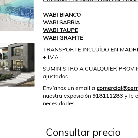
WABI BIANCO
WABI SABBIA
WABI TAUPE
WABI GRAFITE
TRANSPORTE INCLUÍDO EN MADRID p
+ I.V.A.
SUMINISTRO A CUALQUIER PROVINCI
ajustados.
Envíanos un email a
comercial@cern
e
nuestra exposición
918111283
y le 
necesidades.
Consultar precio