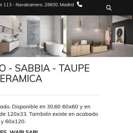
ón 113 -
Navalcarnero,
28600,
Madrid
Sigui
O - SABBIA - TAUPE
 CERAMICA
icado. Disponible en 30,60 60x60 y en
 de 120x33. También existe en acabado
0 y 60x120.
ES WABI SABI