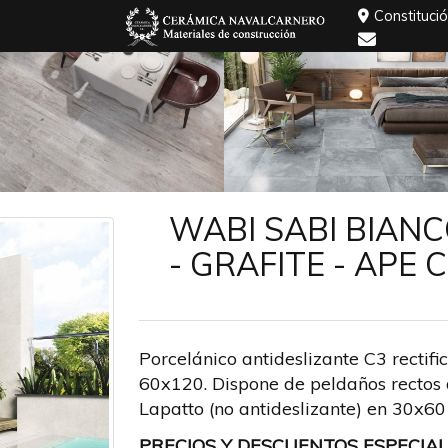
Constituci
WABI SABI BIANC
- GRAFITE - APE
Porcelánico antideslizante C3 rectif
60x120. Dispone de peldaños rectos
Lapatto (no antideslizante) en 30x6
PRECIOS Y DESCUENTOS ESPECIAL