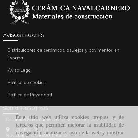
AVISOS LEGALES
Distribuidores de cerámicas, azulejos y pavimentos en
España
Aviso Legal
Política de cookies
Política de Privacidad
SOBRE NOSOTROS
Este sitio web utiliza cookies propias y de
Cerámica Navalcarnero S.L. (Exposición)
terceros que permiten mejorar la usabilidad de
Constitución 113
navegación, analizar el uso de la web y mostrar
Navalcarnero,
28600,
Madrid